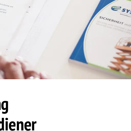
ng
diener