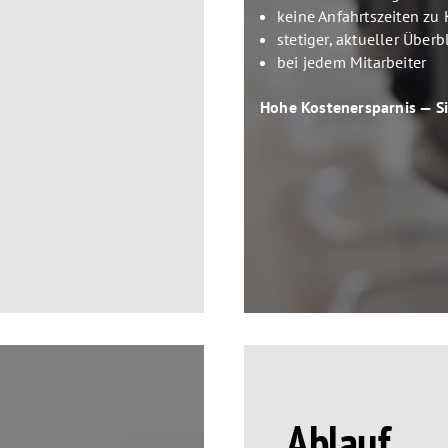
keine Anfahrtszeiten zu 
stetiger, aktueller Über
bei jedem Mitarbeiter
Hohe Kostenersparnis — Si
Ablauf