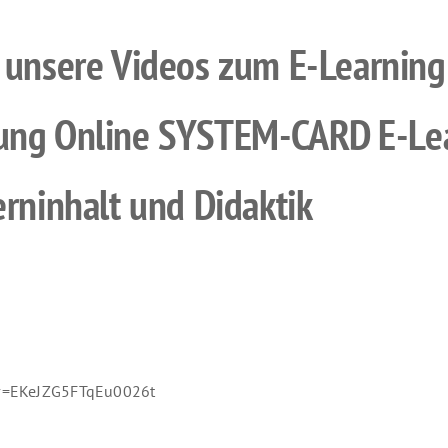
 unsere Videos zum E-Learning a
sung Online SYSTEM-CARD E-Le
erninhalt und Didaktik
?v=EKeJZG5FTqEu0026t