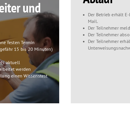
beiter und
Der Betrieb erhält E-
Mail.
Der Teilnehmer meld
Der Teilnehmer absol
Der Teilnehmer erhält
hne festen Termin
Unterweisungsnachw
ngefähr 15 bis 20 Minuten)
ts aktuell
rbeitet werden
ulung einen Wissenstest