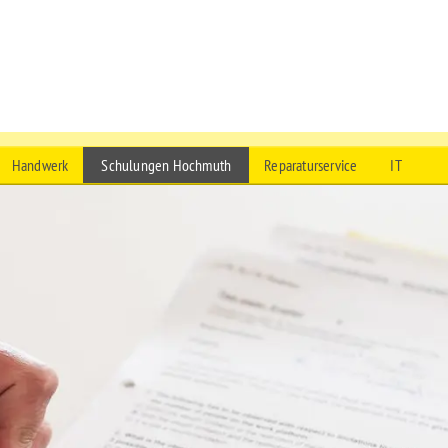
ltifunktionskrane
Handwerk
Schulungen Hochmuth
Reparaturservice
IT