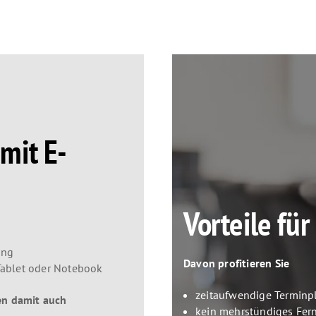
mit E-
Vorteile fü
ung
Davon profitieren Sie
ablet oder Notebook
zeitaufwendige Terminp
den damit auch
kein mehrstündiges Fern