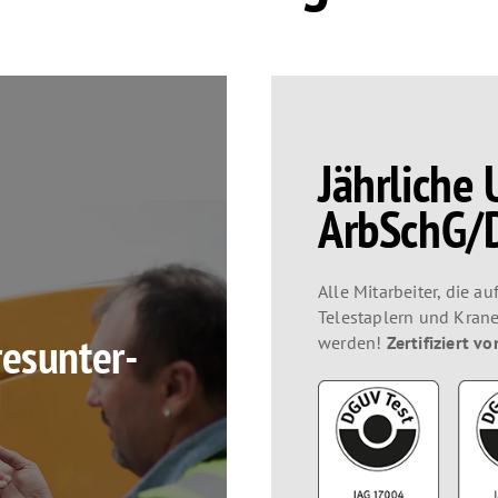
Jährliche
ArbSchG/D
Alle Mitarbeiter, die 
Telestaplern und Krane
res­unter­
werden!
Zertifiziert v