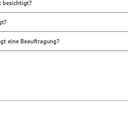
 besichtigt?
tet sich nach der benötigten Autokrangröße. Zur Bestimmung ben
n zu können. Die wichtigsten Daten hierfür sind: Hubhöhe, seitl
ts, Einsatzort, Einsatzdatum, Einsatzdauer und mögliche Hinder
gt?
1 79 100 oder schreiben Sie uns eine Mail info@hochmuth-grup
en.
tigt eine Beauftragung?
einen Kran bestimmen zu können. Die wichtigsten Daten hierfür
ntergrund des Aufstellorts, Einsatzort, Einsatzdatum, Einsatzd
.