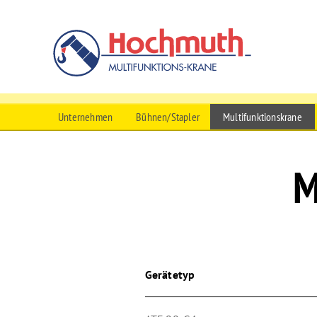
Hochmuth Mu
Menü überspringen
Unternehmen
Bühnen/Stapler
Multifunktionskrane
M
Gerätetyp