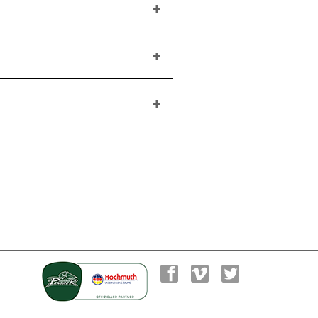
ötigen wir Ihre Angaben, um Ihnen
iche Ausladung, zu hebendes
nisse oder Störkanten.
pe.de zur Terminvereinbarung. Wir
 sind: Hubhöhe, seitliche
auer und mögliche Hindernisse