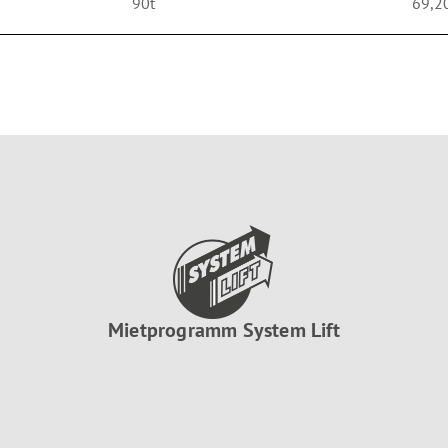
90t
69,2
Mietprogramm System Lift