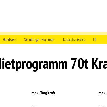
ltifunktionskrane
Handwerk
Schulungen Hochmuth
Reparaturservice
IT
ietprogramm 70t Kr
max. Tragkraft
max.