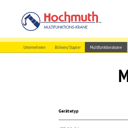
Hochmuth Mu
Menü überspringen
Unternehmen
Bühnen/Stapler
Multifunktionskrane
M
Gerätetyp