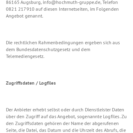
86165 Augsburg, info@hochmuth-gruppe.de, Telefon
Multifunktionskran
Fassadenreinigung
Einweiser
TK-Anlagen
0821 217910 auf diesen Internetseiten, im Folgenden
Fertighauskran
Mietservice
Anwender PSAgA
Sicherheit
Angebot genannt.
Genehmigungen
Komplettlösungen
Kontaktlose Schulung
Partner
E-Learning
Zertifizierungen
Die rechtlichen Rahmenbedingungen ergeben sich aus
Qualität
dem Bundesdatenschutzgesetz und dem
Schulungszentrum
Telemediengesetz.
Schulungtermine
Zugriffsdaten / Logfiles
Der Anbieter erhebt selbst oder durch Dienstleister Daten
über den Zugriff auf das Angebot, sogenannte Logfiles. Zu
den Zugriffsdaten gehören der Name der abgerufenen
Seite, die Datei, das Datum und die Uhrzeit des Abrufs, die