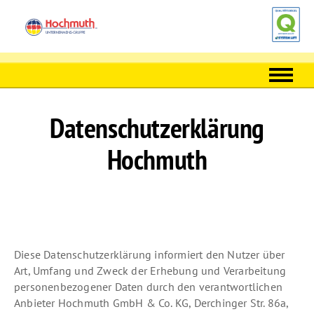
Hochmuth Unternehmensgruppe
Menü überspringen
Unternehmen
Datenschutzerklärung
Jobs/Karriere
Bühnen/Stapler
Hochmuth
Presse
Multifunktionskrane
Geschäftsleitung
40 t
Handwerk
Team
70 t
Fassaden und Innenraumgestaltung
Schulungen Hochmuth
Historie
80 t
Spachteln und Verputzen
Hubarbeitsbühne
Reparaturservice
Verantwortung
90 t
Maler- und Lackierarbeiten
Flurförderzeug und Telestapler
IT
Diese Datenschutzerklärung informiert den Nutzer über
Art, Umfang und Zweck der Erhebung und Verarbeitung
AC 40
Dachrinnenreinigung
Kran
IT-Lösungen
personenbezogener Daten durch den verantwortlichen
CT. 2
Sanierung und Renovierung
Anschläger
Hard- und Software
Anbieter Hochmuth GmbH & Co. KG, Derchinger Str. 86a,